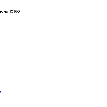
านคร 10160
ม