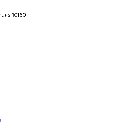
านคร 10160
ม