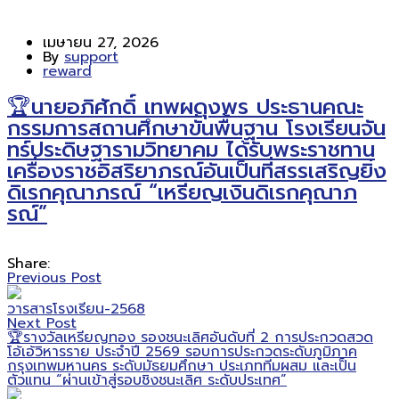
เมษายน 27, 2026
By
support
reward
🏆นายอภิศักดิ์ เทพผดุงพร ประธานคณะ
กรรมการสถานศึกษาขั้นพื้นฐาน โรงเรียนจัน
ทร์ประดิษฐารามวิทยาคม ได้รับพระราชทาน
เครื่องราชอิสริยาภรณ์อันเป็นที่สรรเสริญยิ่ง
ดิเรกคุณาภรณ์ “เหรียญเงินดิเรกคุณาภ
รณ์”
Share:
Previous Post
วารสารโรงเรียน-2568
Next Post
🏆รางวัลเหรียญทอง รองชนะเลิศอันดับที่ 2 การประกวดสวด
โอ้เอ้วิหารราย ประจำปี 2569 รอบการประกวดระดับภูมิภาค
กรุงเทพมหานคร ระดับมัธยมศึกษา ประเภททีมผสม และเป็น
ตัวแทน “ผ่านเข้าสู่รอบชิงชนะเลิศ ระดับประเทศ”